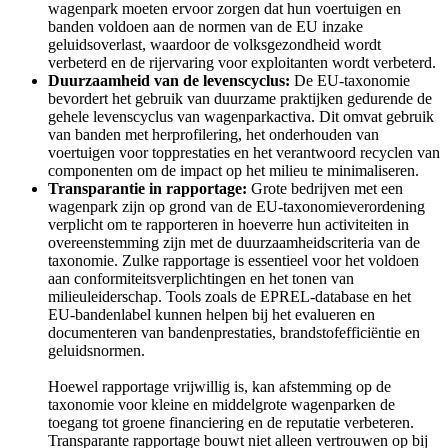
wagenpark moeten ervoor zorgen dat hun voertuigen en
banden voldoen aan de normen van de EU inzake
geluidsoverlast, waardoor de volksgezondheid wordt
verbeterd en de rijervaring voor exploitanten wordt verbeterd.
Duurzaamheid van de levenscyclus:
De EU-taxonomie
bevordert het gebruik van duurzame praktijken gedurende de
gehele levenscyclus van wagenparkactiva. Dit omvat gebruik
van banden met herprofilering, het onderhouden van
voertuigen voor topprestaties en het verantwoord recyclen van
componenten om de impact op het milieu te minimaliseren.
Transparantie in rapportage:
Grote bedrijven met een
wagenpark zijn op grond van de EU-taxonomieverordening
verplicht om te rapporteren in hoeverre hun activiteiten in
overeenstemming zijn met de duurzaamheidscriteria van de
taxonomie. Zulke rapportage is essentieel voor het voldoen
aan conformiteitsverplichtingen en het tonen van
milieuleiderschap. Tools zoals de EPREL-database en het
EU-bandenlabel kunnen helpen bij het evalueren en
documenteren van bandenprestaties, brandstofefficiëntie en
geluidsnormen.
Hoewel rapportage vrijwillig is, kan afstemming op de
taxonomie voor kleine en middelgrote wagenparken de
toegang tot groene financiering en de reputatie verbeteren.
Transparante rapportage bouwt niet alleen vertrouwen op bij