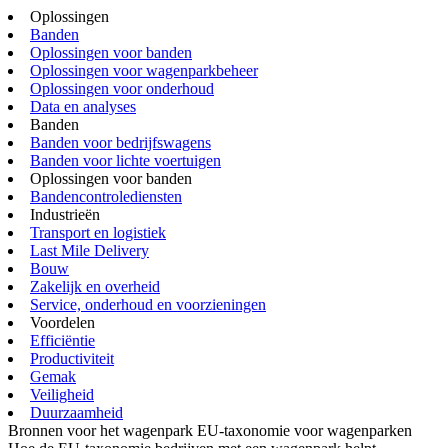
Oplossingen
Banden
Oplossingen voor banden
Oplossingen voor wagenparkbeheer
Oplossingen voor onderhoud
Data en analyses
Banden
Banden voor bedrijfswagens
Banden voor lichte voertuigen
Oplossingen voor banden
Bandencontrolediensten
Industrieën
Transport en logistiek
Last Mile Delivery
Bouw
Zakelijk en overheid
Service, onderhoud en voorzieningen
Voordelen
Efficiëntie
Productiviteit
Gemak
Veiligheid
Duurzaamheid
Bronnen voor het wagenpark
EU-taxonomie voor wagenparken