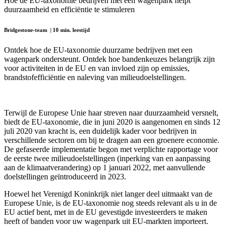
Hoe de EU-taxonomie bedrijven met een wagenpark helpt
duurzaamheid en efficiëntie te stimuleren
Bridgestone-team | 10 min. leestijd
Ontdek hoe de EU-taxonomie duurzame bedrijven met een
wagenpark ondersteunt. Ontdek hoe bandenkeuzes belangrijk zijn
voor activiteiten in de EU en van invloed zijn op emissies,
brandstofefficiëntie en naleving van milieudoelstellingen.
Terwijl de Europese Unie haar streven naar duurzaamheid versnelt,
biedt de EU-taxonomie, die in juni 2020 is aangenomen en sinds 12
juli 2020 van kracht is, een duidelijk kader voor bedrijven in
verschillende sectoren om bij te dragen aan een groenere economie.
De gefaseerde implementatie begon met verplichte rapportage voor
de eerste twee milieudoelstellingen (inperking van en aanpassing
aan de klimaatverandering) op 1 januari 2022, met aanvullende
doelstellingen geïntroduceerd in 2023.
Hoewel het Verenigd Koninkrijk niet langer deel uitmaakt van de
Europese Unie, is de EU-taxonomie nog steeds relevant als u in de
EU actief bent, met in de EU gevestigde investeerders te maken
heeft of banden voor uw wagenpark uit EU-markten importeert.