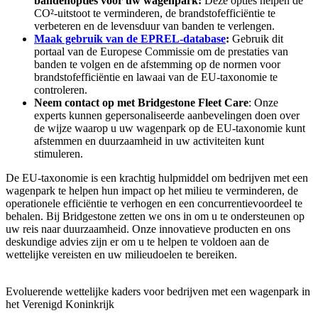
bandenopties
voor uw wagenpark:
Deze opties helpen de
CO²-uitstoot te verminderen, de brandstofefficiëntie te
verbeteren en de levensduur van banden te verlengen.
Maak gebruik van de EPREL-database
:
Gebruik dit
portaal van de Europese Commissie om de prestaties van
banden te volgen en de afstemming op de normen voor
brandstofefficiëntie en lawaai van de EU-taxonomie te
controleren.
Neem contact op met Bridgestone Fleet Care
: Onze
experts kunnen gepersonaliseerde aanbevelingen doen over
de wijze waarop u uw wagenpark op de EU-taxonomie kunt
afstemmen en duurzaamheid in uw activiteiten kunt
stimuleren.
De EU-taxonomie is een krachtig hulpmiddel om bedrijven met een
wagenpark te helpen hun impact op het milieu te verminderen, de
operationele efficiëntie te verhogen en een concurrentievoordeel te
behalen. Bij Bridgestone zetten we ons in om u te ondersteunen op
uw reis naar duurzaamheid. Onze innovatieve producten en ons
deskundige advies zijn er om u te helpen te voldoen aan de
wettelijke vereisten en uw milieudoelen te bereiken.
Evoluerende wettelijke kaders voor bedrijven met een wagenpark in
het Verenigd Koninkrijk