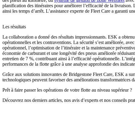
des pneus au kilomètre, du
système de gestion de flotte Webfleet
avec 
planification des itinéraires pour améliorer l’efficacité de la livraison.
ainsi les temps d’arrêt. L’assistance experte de Fleet Care a garanti u
Les résultats
La collaboration a donné des résultats impressionnants. ESK a obtenu u
opérationnelles et les contraventions. La sécurité s’est améliorée, ave
opérationnel, l’optimisation de l’itinéraire et la maintenance préventive
économie de carburant et une longévité des pneus améliorée réduisant 
entretien de 7 %, contribuant ainsi à l’efficacité opérationnelle. L’int
performances de la flotte grâce à une analyse approfondie des indicate
Grâce aux solutions innovantes de Bridgestone Fleet Care, ESK a surmont
technologiques peuvent favoriser des améliorations transformatrices dans
Prêt à faire passer les opérations de votre flotte au niveau supérieur ?
Découvrez nos derniers articles, nos avis d’experts et nos conseils prati