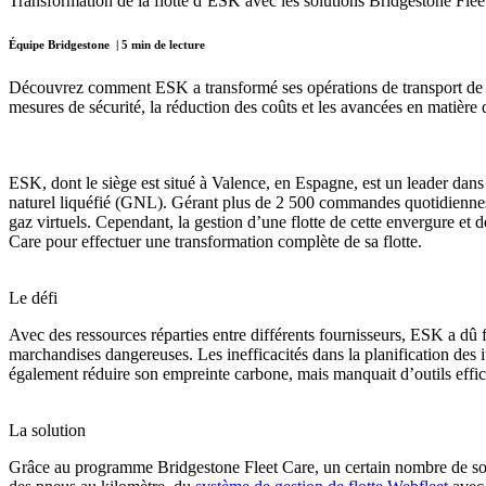
Transformation de la flotte d’ESK avec les solutions Bridgestone Flee
Équipe Bridgestone | 5 min de lecture
Découvrez
comment ESK a transformé ses opérations de transport de s
mesures de sécurité, la réduction des coûts et les avancées en matière 
ESK, dont le siège est situé à Valence, en Espagne, est un leader dans 
naturel liquéfié (GNL). Gérant plus de 2 500 commandes quotidiennes, 
gaz virtuels. Cependant, la gestion d’une flotte de cette envergure et de
Care pour effectuer une transformation complète de sa flotte.
Le défi
Avec des ressources réparties entre différents fournisseurs, ESK a dû fai
marchandises dangereuses. Les inefficacités dans la planification des i
également réduire son empreinte carbone, mais manquait d’outils effica
La solution
Grâce au programme Bridgestone Fleet Care, un certain nombre de solut