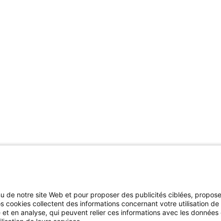
Nos solutions
Reste
Pneus
Linke
Solutions de pneus
YouT
nu de notre site Web et pour proposer des publicités ciblées, propose
Solutions de gestion de
Faceb
s cookies collectent des informations concernant votre utilisation de
flotte
Insta
 et en analyse, qui peuvent relier ces informations avec les données
Solutions de service