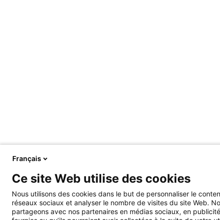
Français
À propos de
Assistance
Ce site Web utilise des cookies
Notre entreprise
Prendre RDV
Espace presse
Nous utilisons des cookies dans le but de personnaliser le conte
réseaux sociaux et analyser le nombre de visites du site Web. No
partageons avec nos partenaires en médias sociaux, en publicité