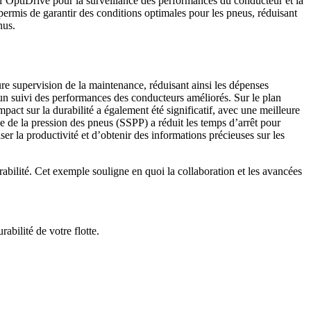
 l’OptiDrive pour la surveillance des performances du conducteur et la
permis de garantir des conditions optimales pour les pneus, réduisant
nus.
re supervision de la maintenance, réduisant ainsi les dépenses
à un suivi des performances des conducteurs améliorés. Sur le plan
impact sur la durabilité a également été significatif, avec une meilleure
e de la pression des pneus (SSPP) a réduit les temps d’arrêt pour
ser la productivité et d’obtenir des informations précieuses sur les
rabilité. Cet exemple souligne en quoi la collaboration et les avancées
abilité de votre flotte.