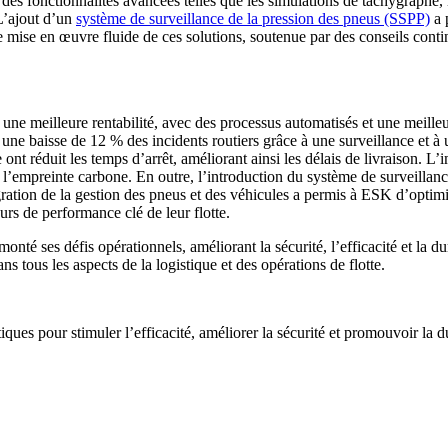
des fonctionnalités avancées telles que les simulations de tachygraphe,
 L’ajout d’un
système de surveillance de la pression des pneus (SSPP)
a 
ne mise en œuvre fluide de ces solutions, soutenue par des conseils conti
ne meilleure rentabilité, avec des processus automatisés et une meilleu
c une baisse de 12 % des incidents routiers grâce à une surveillance et 
 ont réduit les temps d’arrêt, améliorant ainsi les délais de livraison. L’
l’empreinte carbone. En outre, l’introduction du système de surveillanc
égration de la gestion des pneus et des véhicules a permis à ESK d’optimi
urs de performance clé de leur flotte.
é ses défis opérationnels, améliorant la sécurité, l’efficacité et la du
 tous les aspects de la logistique et des opérations de flotte.
ques pour stimuler l’efficacité, améliorer la sécurité et promouvoir la dur