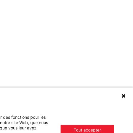
z connecté
Juridique
dIn
Esclavage moderne
ube
Stratégie fiscale
r des fonctions pour les
ook
Plan de réduction des
 notre site Web, que nous
gram
émissions de carbone
 que vous leur avez
Tout accepter